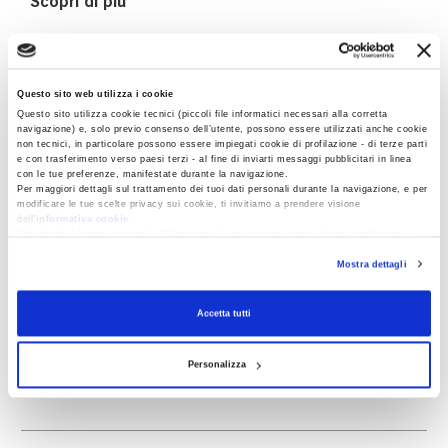
Scopri di più
Questo sito web utilizza i cookie
ARTICOLI CORRELATI
Questo sito utilizza cookie tecnici (piccoli file informatici necessari alla corretta
navigazione) e, solo previo consenso dell’utente, possono essere utilizzati anche cookie
non tecnici, in particolare possono essere impiegati cookie di profilazione - di terze parti
e con trasferimento verso paesi terzi - al fine di inviarti messaggi pubblicitari in linea
con le tue preferenze, manifestate durante la navigazione.
Per maggiori dettagli sul trattamento dei tuoi dati personali durante la navigazione, e per
modificare le tue scelte privacy sui cookie, ti invitiamo a prendere visione
dell’
informativa cookie
.
Chiudendo il banner tramite la “X” prosegui la navigazione senza alcuna profilazione e
con installazione dei soli cookie tecnici. Selezionando “Accetta tutti” presti il tuo
Mostra dettagli
consenso alla profilazione che potrai revocare in ogni momento
Revoca
Accetta tutti
Valentino Bompiani e la letteratura per
ragazzi: "libri moderni per ragazzi moderni"
Personalizza
Leggi di più