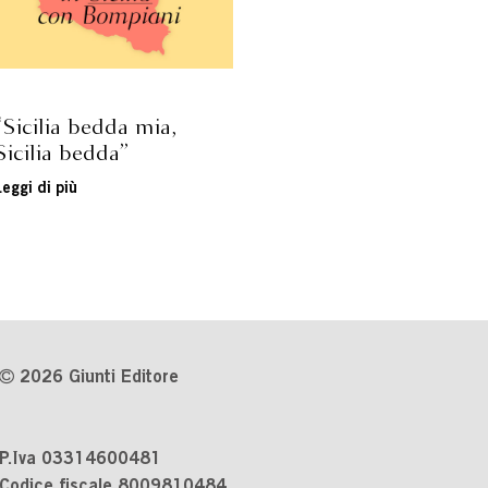
“Sicilia bedda mia,
Sicilia bedda”
Leggi di più
2026 Giunti Editore
P.Iva 03314600481
Codice fiscale 8009810484