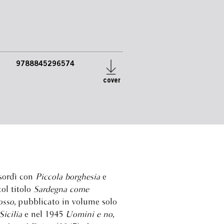
9788845296574
cover
esordì con
Piccola borghesia
e
col titolo
Sardegna come
osso
, pubblicato in volume solo
icilia
e nel 1945
Uomini e no
,