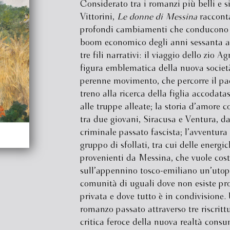
Considerato tra i romanzi più belli e s
Vittorini,
Le donne di Messina
racconta
profondi cambiamenti che conducono l’
boom economico degli anni sessanta a
tre fili narrativi: il viaggio dello zio Ag
figura emblematica della nuova societ
perenne movimento, che percorre il pa
treno alla ricerca della figlia accodatas
alle truppe alleate; la storia d’amore c
tra due giovani, Siracusa e Ventura, da
criminale passato fascista; l’avventura
gruppo di sfollati, tra cui delle energ
provenienti da Messina, che vuole cost
sull’appennino tosco-emiliano un’utop
comunità di uguali dove non esiste pr
privata e dove tutto è in condivisione.
romanzo passato attraverso tre riscritt
critica feroce della nuova realtà consu