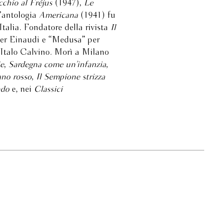
cchio al Fréjus
(1947),
Le
’antologia
Americana
(1941) fu
Italia. Fondatore della rivista
Il
 per Einaudi e “Medusa” per
Italo Calvino. Morì a Milano
ie
,
Sardegna come un’infanzia
,
ano rosso
,
Il Sempione strizza
ndo
e, nei
Classici
.