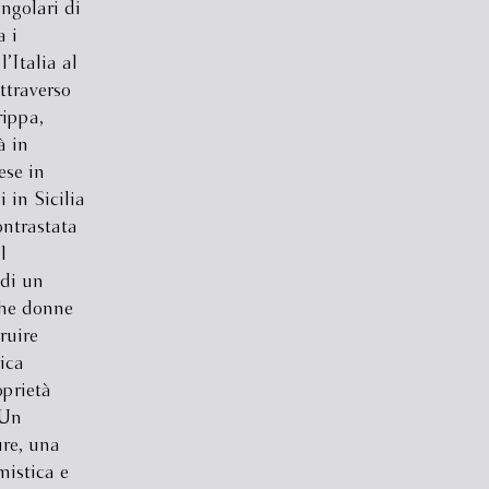
ingolari di
 i
Italia al
ttraverso
rippa,
à in
ese in
i in Sicilia
ontrastata
l
 di un
iche donne
ruire
ica
oprietà
 Un
ure, una
mistica e