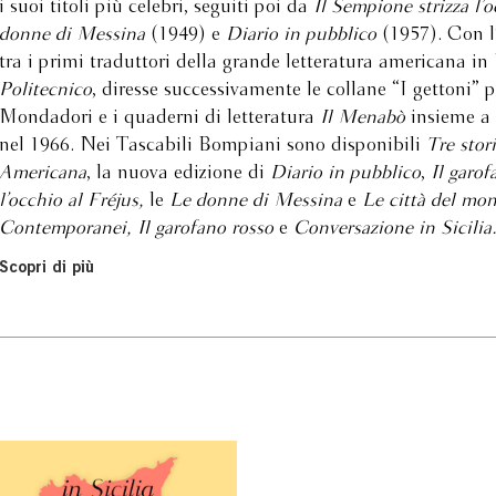
i suoi titoli più celebri, seguiti poi da
Il Sempione strizza l’o
donne di Messina
(1949) e
Diario in pubblico
(1957). Con l
tra i primi traduttori della grande letteratura americana in 
Politecnico
, diresse successivamente le collane “I gettoni”
Mondadori e i quaderni di letteratura
Il Menabò
insieme a 
nel 1966. Nei Tascabili Bompiani sono disponibili
Tre stor
Americana
, la nuova edizione di
Diario in pubblico
,
Il garof
l’occhio al Fréjus,
le
Le donne di Messina
e
Le città del mo
Contemporanei, Il garofano rosso
e
Conversazione in Sicilia
Scopri di più