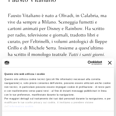
Fausto Vitaliano è nato a Olivadi, in Calabria, ma
vive da sempre a Milano. Sceneggia fumetti e
cartoni animati per Disney e Rainbow. Ha scritto
per radio, televisione e giornali, tradotto libri e
curato, per Feltrinelli, i volumi antologici di Beppe
Grillo e di Michele Serra. Insieme a quest’ultimo
ha scritto il monologo teatrale
Tutti i santi giorni
.
Ha pubblicato con Laurana Editore i romanzi
Era
solo una promessa
,
Lorenzo Segret
o e
La
grammatica della corsa
. Per Bompiani è uscita la
Questo sito web utilizza i cookie
Questo sito utilizza cookie tecnici (piccoli file informatici necessari alla corretta
trilogia noir de “Le ultime indagini di Gori
navigazione) e, solo previo consenso dell’utente, possono essere utilizzati anche cookie
Misticò”; il primo della serie,
La mezzaluna di
non tecnici, in particolare possono essere impiegati cookie di profilazione - di terze parti
e con trasferimento verso paesi terzi - al fine di inviarti messaggi pubblicitari in linea
sabbia
, ha vinto il Premio Nebbia Gialla 2021. Il
con le tue preferenze, manifestate durante la navigazione.
Per maggiori dettagli sul trattamento dei tuoi dati personali durante la navigazione, e per
suo ultimo romanzo per Bompiani è
La via del lupo
modificare le tue scelte privacy sui cookie, ti invitiamo a prendere visione
(2024).
dell’
informativa cookie
.
Chiudendo il banner tramite la “X” prosegui la navigazione senza alcuna profilazione e
con installazione dei soli cookie tecnici. Selezionando “Accetta tutti” presti il tuo
Scopri di più