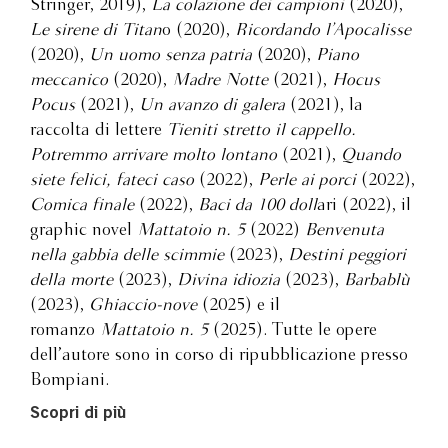
Stringer, 2019),
La colazione dei campioni
(2020),
Le sirene di Titan
o (2020),
Ricordando l’Apocalisse
(2020),
Un uomo senza patria
(2020),
Piano
meccanico
(2020),
Madre Notte
(2021),
Hocus
Pocus
(2021),
Un avanzo di galera
(2021), la
raccolta di lettere
Tieniti stretto il cappello.
Potremmo arrivare molto lontano
(2021),
Quando
siete felici, fateci caso
(2022),
Perle ai porci
(2022),
Comica finale
(2022),
Baci da 100 doll
ari (2022), il
graphic novel
Mattatoio n. 5
(2022)
Benvenuta
nella gabbia delle scimmie
(2023),
Destini peggiori
della morte
(2023),
Divina idiozia
(2023),
Barbablù
(2023),
Ghiaccio-nove
(2025) e il
romanzo
Mattatoio n. 5
(2025). Tutte le opere
dell’autore sono in corso di ripubblicazione presso
Bompiani.
Scopri di più