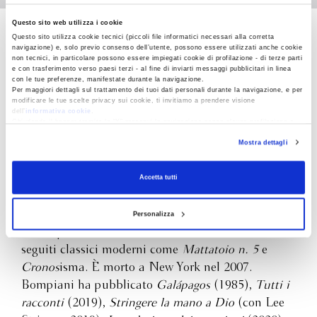
Questo sito web utilizza i cookie
Questo sito utilizza cookie tecnici (piccoli file informatici necessari alla corretta
Kurt Vonnegut
navigazione) e, solo previo consenso dell’utente, possono essere utilizzati anche cookie
non tecnici, in particolare possono essere impiegati cookie di profilazione - di terze parti
e con trasferimento verso paesi terzi - al fine di inviarti messaggi pubblicitari in linea
con le tue preferenze, manifestate durante la navigazione.
Kurt Vonnegut, nato nel 1922 a Indianapolis, è
Per maggiori dettagli sul trattamento dei tuoi dati personali durante la navigazione, e per
modificare le tue scelte privacy sui cookie, ti invitiamo a prendere visione
stato uno dei grandi maestri delle lettere
dell’
informativa cookie
.
Chiudendo il banner tramite la “X” prosegui la navigazione senza alcuna profilazione e
americane moderne. Definito dal
New York Times
con installazione dei soli cookie tecnici. Selezionando “Accetta tutti” presti il tuo
“il romanziere della controcultura”, ha guidato con
Mostra dettagli
consenso alla profilazione che potrai revocare in ogni momento
Revoca
la sua opera un’intera generazione attraverso i
miasmi della guerra e dell’avidità che hanno
Accetta tutti
caratterizzato la seconda metà del ventesimo
secolo in America. Vonnegut si è fatto conoscere
Personalizza
con la pubblicazione di Ghiaccio-nove, cui sono
seguiti classici moderni come
Mattatoio n. 5
e
Cronos
isma. È morto a New York nel 2007.
Bompiani ha pubblicato
Galápagos
(1985),
Tutti i
racconti
(2019),
Stringere la mano a Dio
(con Lee