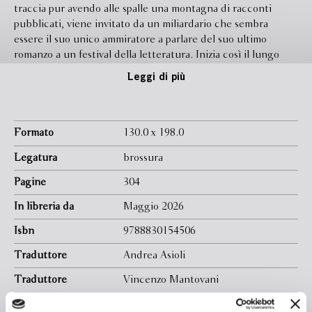
traccia pur avendo alle spalle una montagna di racconti
pubblicati, viene invitato da un miliardario che sembra
essere il suo unico ammiratore a parlare del suo ultimo
romanzo a un festival della letteratura. Inizia così il lungo
viaggio di Trout attraverso gli Stati Uniti, fitto d’incontri
Leggi di più
stravaganti e di sorprese.
Formato
130.0 x 198.0
Legatura
brossura
Pagine
304
In libreria da
Maggio 2026
Isbn
9788830154506
Traduttore
Andrea Asioli
Traduttore
Vincenzo Mantovani