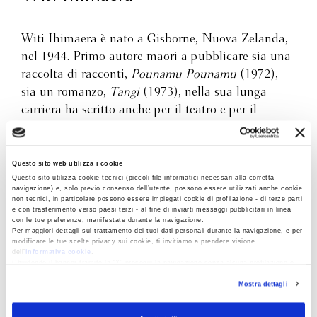
Witi Ihimaera è nato a Gisborne, Nuova Zelanda,
nel 1944. Primo autore maori a pubblicare sia una
raccolta di racconti,
Pounamu Pounamu
(1972),
sia un romanzo,
Tangi
(1973), nella sua lunga
carriera ha scritto anche per il teatro e per il
cinema. Negli anni ha ottenuto molti
riconoscimenti, tra cui il NZ Prime Minister’s
Award for Literary Achievement, e nel 2017 in
Questo sito web utilizza i cookie
Questo sito utilizza cookie tecnici (piccoli file informatici necessari alla corretta
Francia è stato nominato Cavaliere dell’ordine
navigazione) e, solo previo consenso dell’utente, possono essere utilizzati anche cookie
delle Arti e delle Lettere.
non tecnici, in particolare possono essere impiegati cookie di profilazione - di terze parti
e con trasferimento verso paesi terzi - al fine di inviarti messaggi pubblicitari in linea
Scopri di più
con le tue preferenze, manifestate durante la navigazione.
Per maggiori dettagli sul trattamento dei tuoi dati personali durante la navigazione, e per
modificare le tue scelte privacy sui cookie, ti invitiamo a prendere visione
dell’
informativa cookie
.
Chiudendo il banner tramite la “X” prosegui la navigazione senza alcuna profilazione e
con installazione dei soli cookie tecnici. Selezionando “Accetta tutti” presti il tuo
Mostra dettagli
consenso alla profilazione che potrai revocare in ogni momento
Revoca
ARTICOLI CORRELATI