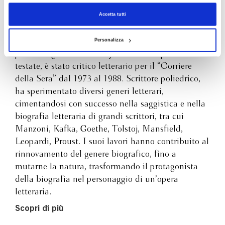
Accetta tutti
Pietro Citati (1930-2022) è stato scrittore, saggista,
critico letterario e biografo, Premio Strega nel 1984
Personalizza
per la biografia di Tolstoj. Giornalista per varie
testate, è stato critico letterario per il “Corriere
della Sera” dal 1973 al 1988. Scrittore poliedrico,
ha sperimentato diversi generi letterari,
cimentandosi con successo nella saggistica e nella
biografia letteraria di grandi scrittori, tra cui
Manzoni, Kafka, Goethe, Tolstoj, Mansfield,
Leopardi, Proust. I suoi lavori hanno contribuito al
rinnovamento del genere biografico, fino a
mutarne la natura, trasformando il protagonista
della biografia nel personaggio di un’opera
letteraria.
Scopri di più