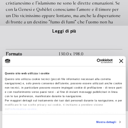
cristianesimo e l’islamismo ne sono le dirette emanazioni. Se
con la Genesi e Qohèlet conosciamo l’amore e il timore per
un Dio vicinissimo eppure lontano, ma anche la disperazione
di fronte a un destino “fumo di fumi” che l’uomo non ha
scelto, con il Libro di Tobia scopriamo la misericordia di
Leggi di più
quello stesso Dio e l’annuncio di Cristo. Mentre un altro
Dio, la cui immagine si riflette in tutte le forme create, si
rivela nella visione di Maometto. Dalla lettura dei testi
fondatori della civiltà giudaico-cristiana e di quella islamica
Formato
130.0 x 198.0
fino all’antisemitismo e ai tragici fatti del Novecento, Pietro
Legatura
Brossura
Citati ci conduce, con la leggerezza del racconto, in un
viaggio attraverso mari, oceani, città, deserti, re, imperatori,
Questo sito web utilizza i cookie
Pagine
288
santi, mistici e assassini in una ricerca, attuale e
Questo sito utilizza cookie tecnici (piccoli file informatici necessari alla corretta
navigazione) e, solo previo consenso dell’utente, possono essere utilizzati anche cookie
In libreria da
Giugno 2026
fondamentale oggi come non mai, della comune eredità
non tecnici, in particolare possono essere impiegati cookie di profilazione - di terze parti
spirituale di Israele e dell’Islam e dell’affascinante diversità
e con trasferimento verso paesi terzi - al fine di inviarti messaggi pubblicitari in linea
Isbn
9788830155466
con le tue preferenze, manifestate durante la navigazione.
tra le diverse tradizioni.
Per maggiori dettagli sul trattamento dei tuoi dati personali durante la navigazione, e per
modificare le tue scelte privacy sui cookie, ti invitiamo a prendere visione
dell’
informativa cookie
.
Chiudendo il banner tramite la “X” prosegui la navigazione senza alcuna profilazione e
con installazione dei soli cookie tecnici. Selezionando “Accetta tutti” presti il tuo
Mostra dettagli
consenso alla profilazione che potrai revocare in ogni momento
Revoca
Pietro Citati