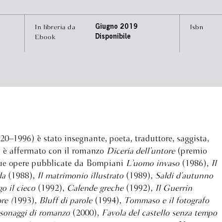
In libreria da
Giugno 2019
Isbn
Ebook
Disponibile
–1996) è stato insegnante, poeta, traduttore, saggista,
Si è affermato con il romanzo
Diceria dell’untore
(premio
sue opere pubblicate da Bompiani
L’uomo invaso
(1986),
Il
da
(1988),
Il matrimonio illustrato
(1989),
Saldi d’autunno
o il cieco
(1992),
Calende greche
(1992),
Il Guerrin
re (
1993),
Bluff di parole
(1994),
Tommaso e il fotografo
rsonaggi di romanzo
(2000),
Favola del castello senza tempo