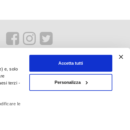
Accetta tutti
e) e, solo
are
Personalizza
esi terzi -
dificare le
profilazione