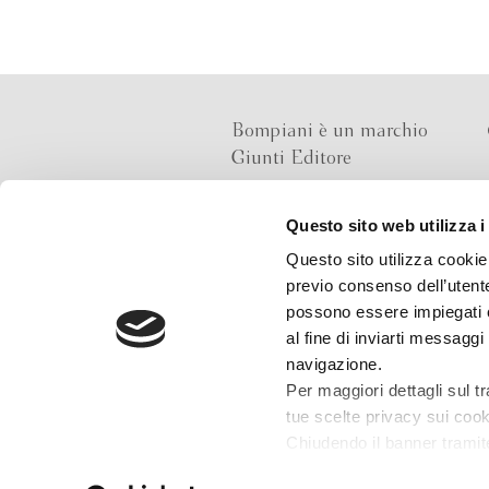
Bompiani è un marchio
Giunti Editore
Questo sito web utilizza i
Sede operativa
Questo sito utilizza cookie 
Via Bolognese 165,
previo consenso dell’utente
50139 Firenze
possono essere impiegati co
al fine di inviarti messaggi
Sede legale
navigazione.
Via G.B.Pirelli 30,
Per maggiori dettagli sul t
20124 Milano
tue scelte privacy sui cooki
Chiudendo il banner tramit
installazione dei soli cooki