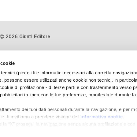
2026 Giunti Editore
P.Iva 03314600481
 cookie
Codice fiscale 8009810484
tecnici (piccoli file informatici necessari alla corretta navigazion
Numero d'iscrizione al Registro
, possono essere utilizzati anche cookie non tecnici, in particol
Imprese di Milano REA 1327444
okie di profilazione - di terze parti e con trasferimento verso pa
 pubblicitari in linea con le tue preferenze, manifestate durante la
Informativa sulla privacy
Cookie Policy
rattamento dei tuoi dati personali durante la navigazione, e per mo
Contatti
e, ti invitiamo a prendere visione dell’
informativa cookie
.
Regolamenti e concorsi
e la “X” prosegui la navigazione senza alcuna profilazione e con
e tecnici. Selezionando “Accetta tutti” presti il tuo consenso alla 