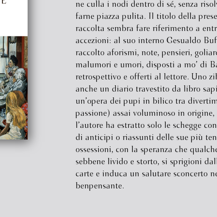
ne culla i nodi dentro di sé, senza risol
farne piazza pulita. Il titolo della pres
raccolta sembra fare riferimento a ent
accezioni: al suo interno Gesualdo Bu
raccolto aforismi, note, pensieri, goliar
malumori e umori, disposti a mo’ di 
retrospettivo e offerti al lettore. Uno z
anche un diario travestito da libro sapi
un’opera dei pupi in bilico tra diverti
passione) assai voluminoso in origine,
l’autore ha estratto solo le schegge con
di anticipi o riassunti delle sue più te
ossessioni, con la speranza che qualch
sebbene livido e storto, si sprigioni dal
carte e induca un salutare sconcerto ne
benpensante.