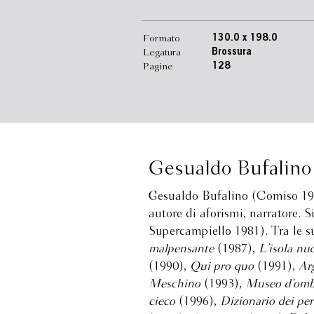
Formato
130.0 x 198.0
Legatura
Brossura
Pagine
128
Gesualdo Bufalino
Gesualdo Bufalino (Comiso 1920
autore di aforismi, narratore. 
Supercampiello 1981). Tra le 
malpensante
(1987),
L’isola nu
(1990),
Qui pro quo
(1991),
Arg
Meschino
(1993),
Museo d’omb
cieco
(1996),
Dizionario dei pe