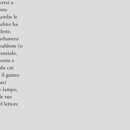
versi a
ente
rambe le
falino ha
derie,
Barbanera
ibaldone (o
enziale,
mento e
 da cui
 il guizzo
naci
e lampo,
le sue
l lettore