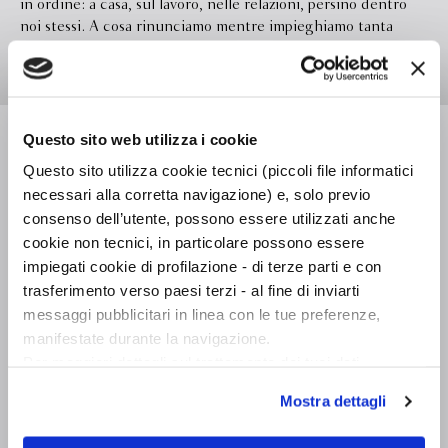
in ordine: a casa, sul lavoro, nelle relazioni, persino dentro
noi stessi. A cosa rinunciamo mentre impieghiamo tanta
energia nella ricerca di un ordine perfetto, mentre la vita ci
passa accanto? E se scoprissimo troppo tardi che la vera
felicità non nasce dalla disciplina ma scaturisce gioiosa dal
caos? Anne Marie Canda ci invita a ripensare la nostra vita, a
Leggi di più
Questo sito web utilizza i cookie
vedere quanti limiti imponiamo a noi stessi e quanto tempo
perdiamo abbracciando un’idea dell’universo e dell’esistenza
Questo sito utilizza cookie tecnici (piccoli file informatici
improntata all’ordine. Dopo il successo di Il magico potere
necessari alla corretta navigazione) e, solo previo
del riordino, un libro sincero e appassionato che insegna a
Formato
131.0 x 198.0
consenso dell’utente, possono essere utilizzati anche
trovare nel disordine la possibile chiave di riuscita per vivere
cookie non tecnici, in particolare possono essere
Legatura
Brossura
felici.
impiegati cookie di profilazione - di terze parti e con
Pagine
144
trasferimento verso paesi terzi - al fine di inviarti
In libreria da
Gennaio 2021
messaggi pubblicitari in linea con le tue preferenze,
manifestate durante la navigazione.
Ebook
Disponibile
Per maggiori dettagli sul trattamento dei tuoi dati
Isbn
9788830104044
personali durante la navigazione, e per modificare le tue
Mostra dettagli
scelte privacy sui cookie, ti invitiamo a prendere visione
Traduttore
Giuseppe Cesaro
dell’
informativa cookie
.