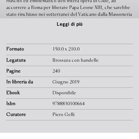
riuscito ed emblematico dell’intera opera di Gide, ad
accorrere a Roma per liberare Papa Leone XIII, che sarebbe
stato rinchiuso nei sotterranei del Vaticano dalla Massoneria
e lì languirebbe in prigionia, mentre un usurpatore avrebbe
Leggi di più
preso il suo posto. Pubblicato per la prima volta in forma
anonima nel 1914, accolto subito da vivaci polemiche e
divenuto ben presto l’opera più famosa del grande scrittore
francese,
I sotterranei del Vaticano
è una farsa abilmente
Formato
150.0 x 210.0
travestita da romanzo d’avventura, una satira irriverente che
Legatura
Brossura con bandelle
prende di mira i vizi e le debolezze della borghesia cattolica
e allo stesso tempo un disturbante ritratto dell’“atto
Pagine
240
gratuito”.
In libreria da
Giugno 2019
Ebook
Disponibile
Isbn
9788830100664
Curatore
Piero Gelli