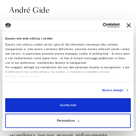
André Gide
André Gide (1869-1951) è stato uno degli scrittori
più influenti del primo Novecento europeo, forse
Questo sito web utilizza i cookie
l’ultimo rappresentante di un’idea di scrittura
Questo sito utilizza cookie tecnici (piccoli file informatici necessari alla corretta
navigazione) e, solo previo consenso dell’utente, possono essere utilizzati anche cookie
tersa, armoniosa, cartesianamente razionale.
non tecnici, in particolare possono essere impiegati cookie di profilazione - di terze parti
e con trasferimento verso paesi terzi - al fine di inviarti messaggi pubblicitari in linea
Maestro di più generazioni, la sua influenza si è
con le tue preferenze, manifestate durante la navigazione.
estesa dalla cultura al costume, sia per l’incessante
Per maggiori dettagli sul trattamento dei tuoi dati personali durante la navigazione, e per
modificare le tue scelte privacy sui cookie, ti invitiamo a prendere visione
ricerca di nuove forme letterarie sia per le sue
dell’
informativa cookie
.
Chiudendo il banner tramite la “X” prosegui la navigazione senza alcuna profilazione e
coraggiose prese di posizione in materia morale e
con installazione dei soli cookie tecnici. Selezionando “Accetta tutti” presti il tuo
politica, rivolte soprattutto contro l’istituto
Mostra dettagli
consenso alla profilazione che potrai revocare in ogni momento
Revoca
borghese della famiglia e l’ipocrisia religiosa.
Centrali nella sua produzione letteraria sono i temi
Accetta tutti
del viaggio e della confessione, commisti di
ambiguità, sincerità e narcisismo. Molti scrittori
Personalizza
europei hanno subìto il suo influsso, la sua
ascendenza, per poi, magari, gidianamente