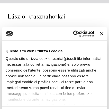
László Krasznahorkai
László Krasznahorkai è nato a Gyula, in Ungheria,
nel 1954. Autore di romanzi e raccolte di racconti,
nel 2015 ha vinto l’International Man Booker
Prize. Bompiani ha pubblicato
Satantango
,
Questo sito web utilizza i cookie
finalista al Premio Gregor Von Rezzori e al Premio
Questo sito utilizza cookie tecnici (piccoli file informatici
Strega Europeo 2017,
Melancolia della resistenza
,
Il
necessari alla corretta navigazione) e, solo previo
Ritorno del Barone Wenckheim
, vincitore del
consenso dell’utente, possono essere utilizzati anche
National Book Award for Translated Literature nel
cookie non tecnici, in particolare possono essere
2019,
Guerra e guerra
e
Seiobo è discesa quaggiù
.
impiegati cookie di profilazione - di terze parti e con
trasferimento verso paesi terzi - al fine di inviarti
Scopri di più
messaggi pubblicitari in linea con le tue preferenze,
manifestate durante la navigazione.
Per maggiori dettagli sul trattamento dei tuoi dati