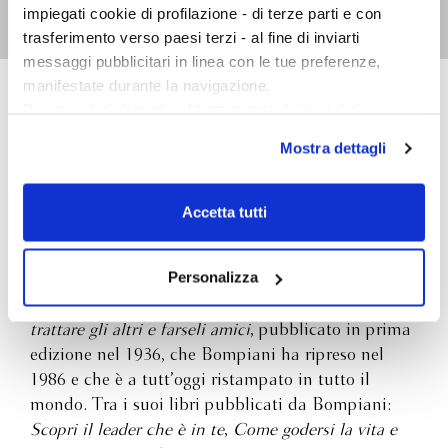
Traduttore
Stefano Chiapello
impiegati cookie di profilazione - di terze parti e con
trasferimento verso paesi terzi - al fine di inviarti
messaggi pubblicitari in linea con le tue preferenze,
manifestate durante la navigazione.
Per maggiori dettagli sul trattamento dei tuoi dati
Dale Breckenridge
personali durante la navigazione, e per modificare le tue
Carnegie
Mostra dettagli
scelte privacy sui cookie, ti invitiamo a prendere visione
dell’
informativa cookie
.
Chiudendo il banner tramite la “X” prosegui la
(1888-1955) è stato scrittore, conferenziere e
Accetta tutti
navigazione senza alcuna profilazione e con installazione
creatore di famosi corsi di auto-miglioramento,
dei soli cookie tecnici. Selezionando “Accetta tutti” presti
formazione aziendale, gestione delle relazioni
il tuo consenso alla profilazione che potrai revocare in
Personalizza
interpersonali. Nato in Missouri da una famiglia
ogni momento
Revoca
indigente, è stato l’autore del best seller
Come
trattare gli altri e farseli amici
, pubblicato in prima
edizione nel 1936, che Bompiani ha ripreso nel
1986 e che è a tutt’oggi ristampato in tutto il
mondo. Tra i suoi libri pubblicati da Bompiani:
Scopri il leader che è in te
,
Come godersi la vita e