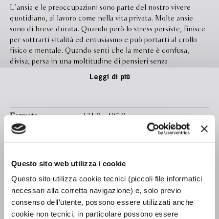
L’ansia e le preoccupazioni sono parte del nostro vivere
quotidiano, al lavoro come nella vita privata. Molte ansie
sono di breve durata. Quando però lo stress persiste, finisce
per sottrarti vitalità ed entusiasmo e può portarti al crollo
fisico e mentale. Quando senti che la mente è confusa,
divisa, persa in una moltitudine di pensieri senza
fondamento, è tempo di agire per sostituire ai pensieri
Leggi di più
negativi qualche elemento di concretezza e ottimismo. Se
l’ansia trasforma la luce della tua vita in oscurità, è ora di
invertire la rotta. Per superare questi momenti (che capitano
a tutti, anche ai più sicuri) devi riaffermare con forza la tua
Formato
131.0 x 197.0
fiducia in te stesso, contenere le paure con l’aiuto della
Legatura
Brossura con bandelle
ragione. Ti sarà sicuramente utile ricondurre le grandi
inquietudini a micro-problemi per poi chiederti “Sono tutte
Pagine
208
reali?”. Dale Carnegie ci insegna che non potremo mai
Questo sito web utilizza i cookie
In libreria da
Maggio 2019
liberarci completamente dallo stress ma possiamo attenuarne
Questo sito utilizza cookie tecnici (piccoli file informatici
gli effetti negativi e spesso trasformare i problemi in azioni
Ebook
Disponibile
necessari alla corretta navigazione) e, solo previo
positive e a nostro vantaggio.
consenso dell’utente, possono essere utilizzati anche
Isbn
9788830100428
cookie non tecnici, in particolare possono essere