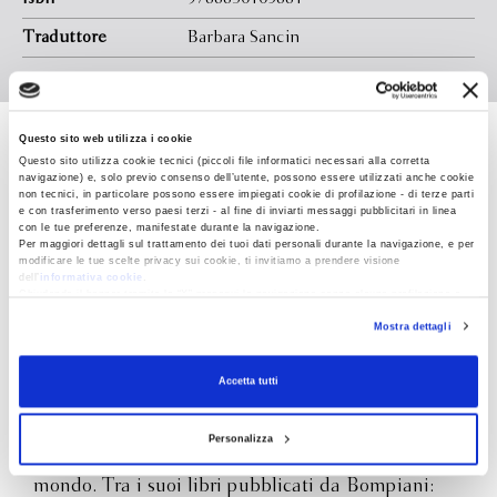
vita verso la salute; la sfida per dimostrare il nostro carisma.
Traduttore
Barbara Sancin
Questo sito web utilizza i cookie
Dale Breckenridge
Questo sito utilizza cookie tecnici (piccoli file informatici necessari alla corretta
navigazione) e, solo previo consenso dell’utente, possono essere utilizzati anche cookie
Carnegie
non tecnici, in particolare possono essere impiegati cookie di profilazione - di terze parti
e con trasferimento verso paesi terzi - al fine di inviarti messaggi pubblicitari in linea
con le tue preferenze, manifestate durante la navigazione.
Per maggiori dettagli sul trattamento dei tuoi dati personali durante la navigazione, e per
modificare le tue scelte privacy sui cookie, ti invitiamo a prendere visione
(1888-1955) è stato scrittore, conferenziere e
dell’
informativa cookie
.
creatore di famosi corsi di auto-miglioramento,
Chiudendo il banner tramite la “X” prosegui la navigazione senza alcuna profilazione e
con installazione dei soli cookie tecnici. Selezionando “Accetta tutti” presti il tuo
formazione aziendale, gestione delle relazioni
Mostra dettagli
consenso alla profilazione che potrai revocare in ogni momento
Revoca
interpersonali. Nato in Missouri da una famiglia
indigente, è stato l’autore del best seller
Come
Accetta tutti
trattare gli altri e farseli amici
, pubblicato in prima
edizione nel 1936, che Bompiani ha ripreso nel
Personalizza
1986 e che è a tutt’oggi ristampato in tutto il
mondo. Tra i suoi libri pubblicati da Bompiani: