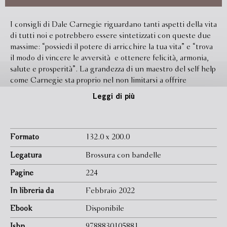
I consigli di Dale Carnegie riguardano tanti aspetti della vita
di tutti noi e potrebbero essere sintetizzati con queste due
massime: “possiedi il potere di arricchire la tua vita” e “trova
il modo di vincere le avversità e ottenere felicità, armonia,
salute e prosperità”. La grandezza di un maestro del self help
come Carnegie sta proprio nel non limitarsi a offrire
riflessioni generiche ma nel proporre un preciso metodo per
Leggi di più
ridefinire il nostro approccio alle tante situazioni che
incontriamo nella vita. Questa summa di tutti i discorsi
dell’autore può essere considerato come il punto di
partenza (o di arrivo) per individuare i nostri punti di forza e
Formato
132.0 x 200.0
di debolezza. La strada verso una vita appagante può essere
Legatura
Brossura con bandelle
lunga, ma inizia sempre da una migliore conoscenza dei
nostri sogni e dei nostri obiettivi, oltre che dalla
Pagine
224
consapevolezza del lavoro da fare su noi stessi. Grazie a una
In libreria da
Febbraio 2022
serie di strategie, Carnegie ci guida con sicurezza verso tre
obiettivi fondamentali: il bilanciamento dei vari ambiti della
Ebook
Disponibile
nostra vita (affettivo, familiare, lavorativo e di benessere);
l’orientamento dei nostri comportamenti e del nostro stile di
Isbn
9788830105881