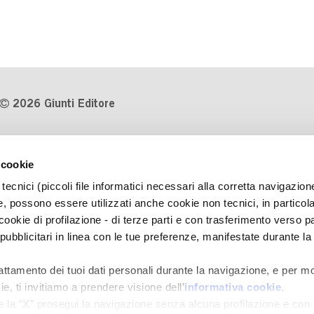
2026 Giunti Editore
P.Iva 03314600481
 cookie
Codice fiscale 8009810484
tecnici (piccoli file informatici necessari alla corretta navigazion
Numero d'iscrizione al Registro
, possono essere utilizzati anche cookie non tecnici, in particol
Imprese di Milano REA 1327444
okie di profilazione - di terze parti e con trasferimento verso pa
 pubblicitari in linea con le tue preferenze, manifestate durante la
Informativa sulla privacy
Cookie Policy
rattamento dei tuoi dati personali durante la navigazione, e per mo
Contatti
e, ti invitiamo a prendere visione dell’
informativa cookie
.
Regolamenti e concorsi
e la “X” prosegui la navigazione senza alcuna profilazione e con