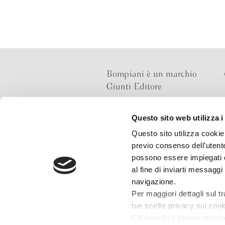
Bompiani è un marchio
Giunti Editore
Questo sito web utilizza i
Sede operativa
Questo sito utilizza cookie 
Via Bolognese 165,
previo consenso dell’utente
50139 Firenze
possono essere impiegati co
al fine di inviarti messaggi
Sede legale
navigazione.
Via G.B.Pirelli 30,
Per maggiori dettagli sul t
20124 Milano
tue scelte privacy sui cooki
Chiudendo il banner tramit