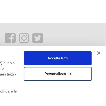
Accetta tutti
e) e, solo
are
Personalizza
esi terzi -
dificare le