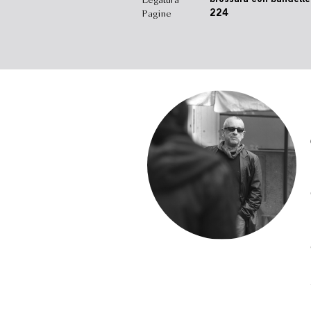
Legatura
brossura con bandelle
Pagine
224