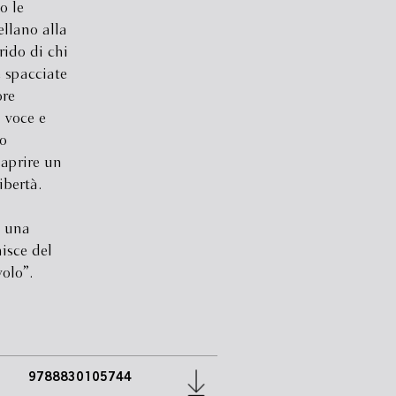
o le
ellano alla
rido di chi
e spacciate
ore
 voce e
o
 aprire un
ibertà.
n una
hisce del
olo”.
9788830105744