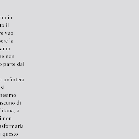
mo in
to il
re vuol
sere la
biamo
che non
 parte dal
 un’intera
si
anesimo
ascuno di
litana, a
hi non
asformarla
i questo