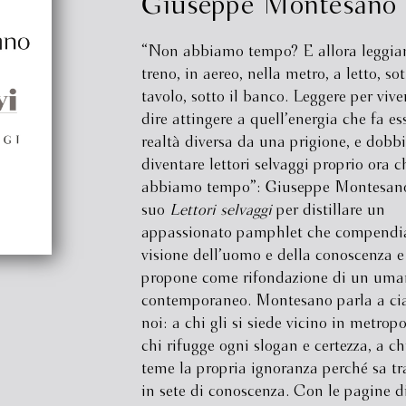
Giuseppe Montesano
“Non abbiamo tempo? E allora leggia
treno, in aereo, nella metro, a letto, sot
tavolo, sotto il banco. Leggere per vive
dire attingere a quell’energia che fa es
realtà diversa da una prigione, e dob
diventare lettori selvaggi proprio ora 
abbiamo tempo”: Giuseppe Montesano
suo
Lettori selvaggi
per distillare un
appassionato pamphlet che compendia
visione dell’uomo e della conoscenza e 
propone come rifondazione di un um
contemporaneo. Montesano parla a ci
noi: a chi gli si siede vicino in metropo
chi rifugge ogni slogan e certezza, a c
teme la propria ignoranza perché sa tr
in sete di conoscenza. Con le pagine d