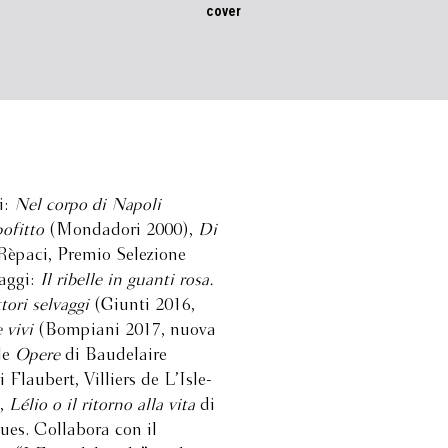
cover
i:
Nel corpo di Napoli
ofitto
(Mondadori 2000),
Di
-Rèpaci, Premio Selezione
saggi:
Il ribelle in guanti rosa.
tori selvaggi
(Giunti 2016,
 vivi
(Bompiani 2017, nuova
le
Opere
di Baudelaire
laubert, Villiers de L’Isle-
o,
Lélio o il ritorno alla vita
di
ques. Collabora con il