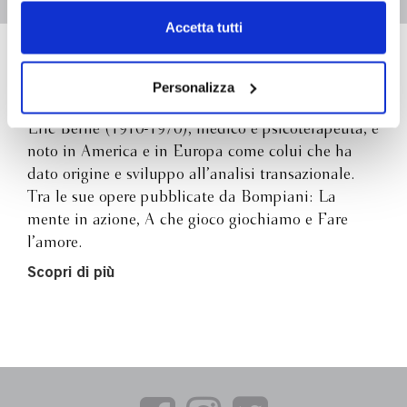
Chiudendo il banner tramite la “X” prosegui la
Accetta tutti
navigazione senza alcuna profilazione e con installazione
dei soli cookie tecnici. Selezionando “Accetta tutti” presti
Eric Berne
il tuo consenso alla profilazione che potrai revocare in
Personalizza
ogni momento
Revoca
Eric Berne (1910-1970), medico e psicoterapeuta, è
noto in America e in Europa come colui che ha
dato origine e sviluppo all’analisi transazionale.
Tra le sue opere pubblicate da Bompiani: La
mente in azione, A che gioco giochiamo e Fare
l’amore.
Scopri di più