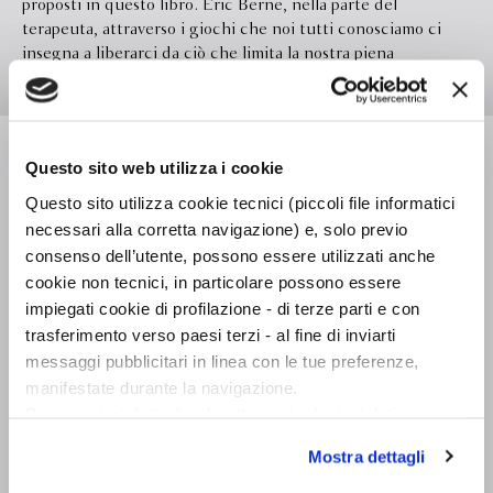
proposti in questo libro. Eric Berne, nella parte del
terapeuta, attraverso i giochi che noi tutti conosciamo ci
insegna a liberarci da ciò che limita la nostra piena
espressività, utilizzando l'analisi transazionale da lui ideata
che suddivide l'io nei tre stati di Genitore, Adulto, Bambino
e con un insieme di transazioni esplicative dei rapporti tra
Leggi di più
due o più persone. Berne inserisce le regole dei giochi in un
Questo sito web utilizza i cookie
sistema più ampio che comprende l'intero arco dell'esistenza
dell'individuo: dal ''gioco'', resoconto di un ''motto di
Questo sito utilizza cookie tecnici (piccoli file informatici
spirito'', al ''copione'', modello ereditato dai genitori nella
Formato
132.0 x 198.0
necessari alla corretta navigazione) e, solo previo
prima infanzia sotto forma di ordini e insegnamenti. Il gioco,
consenso dell’utente, possono essere utilizzati anche
Legatura
Brossura
se costrittivo, impedisce di giocare e il copione, inteso come
cookie non tecnici, in particolare possono essere
modello del destino umano, se negativo impedisce di vivere;
Pagine
352
impiegati cookie di profilazione - di terze parti e con
ma sia dal gioco, sia dal copione, ci si può liberare e grazie
trasferimento verso paesi terzi - al fine di inviarti
In libreria da
Settembre 2017
all'analisi transazionale ogni individuo può opporre alla
messaggi pubblicitari in linea con le tue preferenze,
programmazione parentale un piano di vita autonomo.
Isbn
9788845295478
manifestate durante la navigazione.
Titolo originale: ''What Do You Say After You Say Hello''
Per maggiori dettagli sul trattamento dei tuoi dati
(1964, 1972).
Traduttore
Roberto Spinola
personali durante la navigazione, e per modificare le tue
Mostra dettagli
Traduttore
Laura Bruno
scelte privacy sui cookie, ti invitiamo a prendere visione
dell’
informativa cookie
.