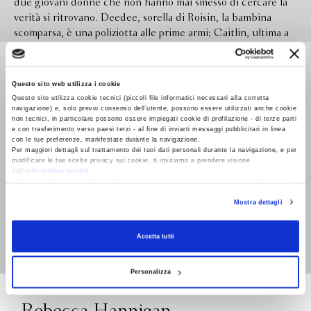
due giovani donne che non hanno mai smesso di cercare la
verità si ritrovano. Deedee, sorella di Roisin, la bambina
scomparsa, è una poliziotta alle prime armi; Caitlin, ultima a
vedere Roisin, torna in Irlanda col carico di una vita allo
Leggi di più
sbando e troppi ricordi rimossi. Quando le loro strade si
incrociano di nuovo, i dubbi sul caso si riaccendono e si
Questo sito web utilizza i cookie
trasformano in ossessione. Forse la verità è sempre stata lì, a
Questo sito utilizza cookie tecnici (piccoli file informatici necessari alla corretta
due passi da casa, nel profondo del bosco e in un mazzo di
navigazione) e, solo previo consenso dell’utente, possono essere utilizzati anche cookie
Formato
140.0 x 215.0
non tecnici, in particolare possono essere impiegati cookie di profilazione - di terze parti
fotografie ritrovato per caso. E il male può annidarsi nelle
e con trasferimento verso paesi terzi - al fine di inviarti messaggi pubblicitari in linea
Legatura
brossura con sopraccoperta
viscere della piccola comunità dove nulla può rimanere
con le tue preferenze, manifestate durante la navigazione.
Per maggiori dettagli sul trattamento dei tuoi dati personali durante la navigazione, e per
nascosto per sempre. Un thriller cupo e carico di tensione,
Pagine
400
modificare le tue scelte privacy sui cookie, ti invitiamo a prendere visione
che riporta in vita un cold case rivisitato con finezza
dell’
informativa cookie
.
Chiudendo il banner tramite la “X” prosegui la navigazione senza alcuna profilazione e
In libreria da
Giugno 2026
d’indagine e con il gusto per la presa diretta che negli ultimi
con installazione dei soli cookie tecnici. Selezionando “Accetta tutti” presti il tuo
anni abbiamo imparato ad apprezzare nella narrativa
Mostra dettagli
consenso alla profilazione che potrai revocare in ogni momento
Revoca
Isbn
9788830138100
irlandese
Traduttore
Patrizia Managò
Accetta tutti
Personalizza