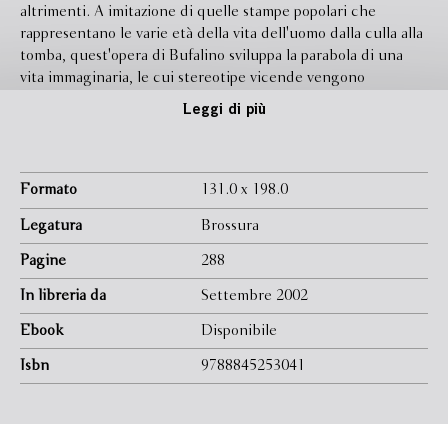
altrimenti. A imitazione di quelle stampe popolari che
rappresentano le varie età della vita dell'uomo dalla culla alla
tomba, quest'opera di Bufalino sviluppa la parabola di una
vita immaginaria, le cui stereotipe vicende vengono
contraffatte con tanta abilità da apparire più spesso favole
Leggi di più
che memorie.
Formato
131.0 x 198.0
Legatura
Brossura
Pagine
288
In libreria da
Settembre 2002
Ebook
Disponibile
Isbn
9788845253041