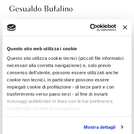
Gesualdo Bufalino
Gesualdo Bufalino (Comiso 1920–1996) è stato
insegnante, poeta, traduttore, saggista, autore di
aforismi, narratore. Si è affermato con il romanzo
Questo sito web utilizza i cookie
Diceria dell’untore
(premio Supercampiello 1981).
Tra le sue opere pubblicate da Bompiani
L’uomo
Questo sito utilizza cookie tecnici (piccoli file informatici
necessari alla corretta navigazione) e, solo previo
invaso
(1986),
Il malpensante
(1987),
L’isola nuda
consenso dell’utente, possono essere utilizzati anche
(1988),
Il matrimonio illustrato
(1989),
Saldi
cookie non tecnici, in particolare possono essere
d’autunno
(1990),
Qui pro quo
(1991),
Argo il cieco
impiegati cookie di profilazione - di terze parti e con
(1992),
Calende greche
(1992),
Il Guerrin
trasferimento verso paesi terzi - al fine di inviarti
Meschino
(1993),
Museo d’ombre (
1993),
Bluff di
messaggi pubblicitari in linea con le tue preferenze,
parole
(1994),
Tommaso e il fotografo cieco
(1996),
manifestate durante la navigazione.
Dizionario dei personaggi di romanzo
(2000),
Favola
Per maggiori dettagli sul trattamento dei tuoi dati
del castello senza tempo
(2020),
Cere perse
(2022).
personali durante la navigazione, e per modificare le tue
Del 2008 è
Cento Sicilie
, scritto a quattro mani
Mostra dettagli
scelte privacy sui cookie, ti invitiamo a prendere visione
con Nunzio Zago, già professore ordinario di