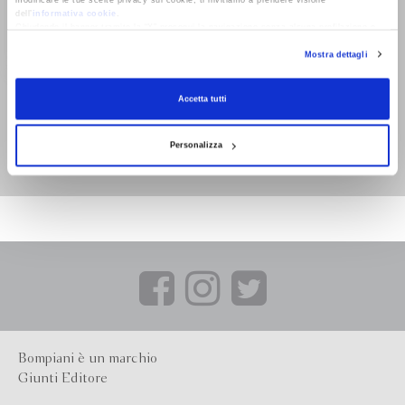
modificare le tue scelte privacy sui cookie, ti invitiamo a prendere visione
dell’
informativa cookie
.
Chiudendo il banner tramite la “X” prosegui la navigazione senza alcuna profilazione e
con installazione dei soli cookie tecnici. Selezionando “Accetta tutti” presti il tuo
Mostra dettagli
consenso alla profilazione che potrai revocare in ogni momento
Revoca
L'uomo di marketing e
Accetta tutti
la variante limone.
Nuova edizione
Walter Fontana
Personalizza
Bompiani è un marchio
Giunti Editore