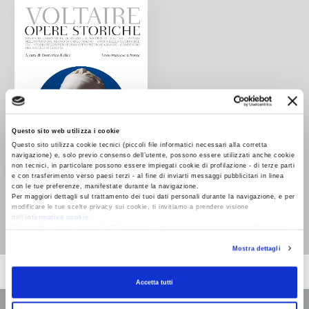
Questo sito web utilizza i cookie
Questo sito utilizza cookie tecnici (piccoli file informatici necessari alla corretta
navigazione) e, solo previo consenso dell’utente, possono essere utilizzati anche cookie
non tecnici, in particolare possono essere impiegati cookie di profilazione - di terze parti
e con trasferimento verso paesi terzi - al fine di inviarti messaggi pubblicitari in linea
con le tue preferenze, manifestate durante la navigazione.
Per maggiori dettagli sul trattamento dei tuoi dati personali durante la navigazione, e per
Opere storiche
modificare le tue scelte privacy sui cookie, ti invitiamo a prendere visione
Voltaire
dell’
informativa cookie
.
Chiudendo il banner tramite la “X” prosegui la navigazione senza alcuna profilazione e
con installazione dei soli cookie tecnici. Selezionando “Accetta tutti” presti il tuo
Mostra dettagli
consenso alla profilazione che potrai revocare in ogni momento
Revoca
Accetta tutti