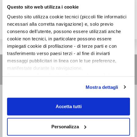
Questo sito web utilizza i cookie
Questo sito utilizza cookie tecnici (piccoli file informatici
necessari alla corretta navigazione) e, solo previo
consenso dell’utente, possono essere utilizzati anche
cookie non tecnici, in particolare possono essere
impiegati cookie di profilazione - di terze parti e con
trasferimento verso paesi terzi - al fine di inviarti
messaggi pubblicitari in linea con le tue preferenze,
manifestate durante la navigazione.
Per maggiori dettagli sul trattamento dei tuoi dati
personali durante la navigazione, e per modificare le tue
Mostra dettagli
scelte privacy sui cookie, ti invitiamo a prendere visione
Bompiani è un marchio
dell’
informativa cookie
.
Giunti Editore
Chiudendo il banner tramite la “X” prosegui la
Accetta tutti
navigazione senza alcuna profilazione e con installazione
dei soli cookie tecnici. Selezionando “Accetta tutti” presti
Sede operativa
il tuo consenso alla profilazione che potrai revocare in
Personalizza
Via Bolognese 165,
ogni momento
Revoca
50139 Firenze