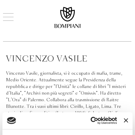
VINCENZO VASILE
Vincenzo Vasile, giornalista, si è occupato di mafia, trame,
Medio Oriente. Attualmente segue la Presidenza della
repubblica e dirige per “l’Unità” le collane di libri “I misteri
d’Italia”, “Archivi non più segreti” e “Omissis”. Ha diretto
“L’Ora” di Palermo. Collabora alla trasmissione di Raitre
Blunotte. Tra i suoi ultimi libri: Cirillo, Ligato, Lima. Tre
storie di mafia e politica (Laterza, 1994), Salvatore Giuliano,
bandito a stelle e a strisce (Baldini Castoldi e Dalai, 2004),
Milano Cairo, viaggio senza ritorno (Pironti, 2005).