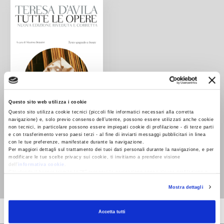
Questo sito web utilizza i cookie
Questo sito utilizza cookie tecnici (piccoli file informatici necessari alla corretta
navigazione) e, solo previo consenso dell’utente, possono essere utilizzati anche cookie
non tecnici, in particolare possono essere impiegati cookie di profilazione - di terze parti
e con trasferimento verso paesi terzi - al fine di inviarti messaggi pubblicitari in linea
con le tue preferenze, manifestate durante la navigazione.
Tutte le opere
Per maggiori dettagli sul trattamento dei tuoi dati personali durante la navigazione, e per
Teresa di Gesù
modificare le tue scelte privacy sui cookie, ti invitiamo a prendere visione
dell’
informativa cookie
.
(d'Avila)
Chiudendo il banner tramite la “X” prosegui la navigazione senza alcuna profilazione e
con installazione dei soli cookie tecnici. Selezionando “Accetta tutti” presti il tuo
Mostra dettagli
consenso alla profilazione che potrai revocare in ogni momento
Revoca
Accetta tutti