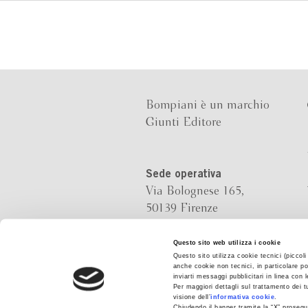
Bompiani è un marchio
Giunti Editore
Sede operativa
Via Bolognese 165,
50139 Firenze
Sede legale
Questo sito web utilizza i cookie
Questo sito utilizza cookie tecnici (piccol
Via G.B.Pirelli 30,
anche cookie non tecnici, in particolare po
20124 Milano
inviarti messaggi pubblicitari in linea con
Per maggiori dettagli sul trattamento dei t
visione dell’
informativa cookie
.
Chiudendo il banner tramite la “X” prosegui