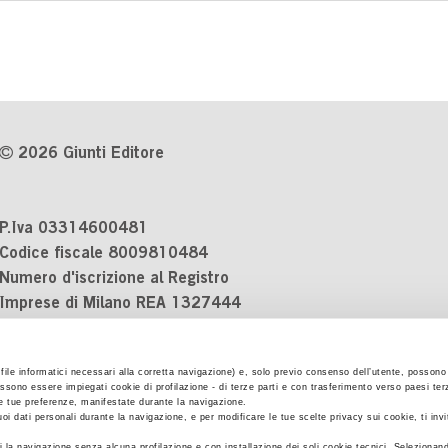
2026 Giunti Editore
P.Iva 03314600481
Codice fiscale 8009810484
Numero d'iscrizione al Registro
Imprese di Milano REA 1327444
Informativa sulla privacy
i file informatici necessari alla corretta navigazione) e, solo previo consenso dell’utente, possono 
Cookie Policy
ssono essere impiegati cookie di profilazione - di terze parti e con trasferimento verso paesi terzi
Contatti
 le tue preferenze, manifestate durante la navigazione.
uoi dati personali durante la navigazione, e per modificare le tue scelte privacy sui cookie, ti inv
Regolamenti e concorsi
 la navigazione senza alcuna profilazione e con installazione dei soli cookie tecnici. Selezionand