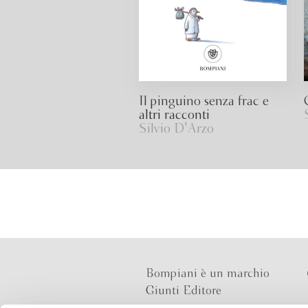
Il pinguino senza frac e
altri racconti
Silvio D'Arzo
Bompiani è un marchio
Giunti Editore