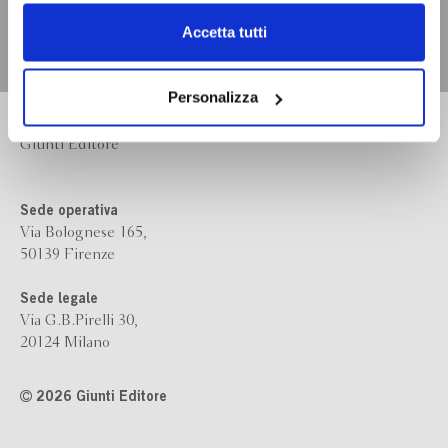
dell’
informativa cookie
.
Chiudendo il banner tramite la “X” prosegui la
Accetta tutti
navigazione senza alcuna profilazione e con installazione
dei soli cookie tecnici. Selezionando “Accetta tutti” presti
il tuo consenso alla profilazione che potrai revocare in
Personalizza
ogni momento
Revoca
Bompiani è un marchio
Giunti Editore
Sede operativa
Via Bolognese 165,
50139 Firenze
Sede legale
Via G.B.Pirelli 30,
20124 Milano
2026 Giunti Editore