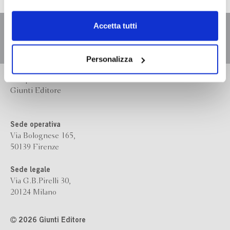
dell’
informativa cookie
.
Chiudendo il banner tramite la “X” prosegui la
Accetta tutti
navigazione senza alcuna profilazione e con installazione
dei soli cookie tecnici. Selezionando “Accetta tutti” presti
il tuo consenso alla profilazione che potrai revocare in
Personalizza
ogni momento
Revoca
Bompiani è un marchio
Giunti Editore
Sede operativa
Via Bolognese 165,
50139 Firenze
Sede legale
Via G.B.Pirelli 30,
20124 Milano
2026 Giunti Editore