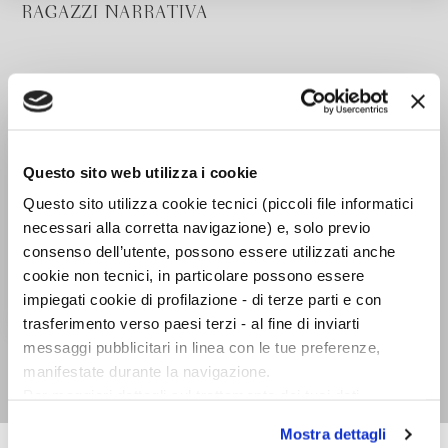
RAGAZZI NARRATIVA
Questo sito web utilizza i cookie
Questo sito utilizza cookie tecnici (piccoli file informatici
necessari alla corretta navigazione) e, solo previo
consenso dell’utente, possono essere utilizzati anche
cookie non tecnici, in particolare possono essere
impiegati cookie di profilazione - di terze parti e con
trasferimento verso paesi terzi - al fine di inviarti
Ucciderò i mostri per te
messaggi pubblicitari in linea con le tue preferenze,
Santi Balmes
manifestate durante la navigazione.
Per maggiori dettagli sul trattamento dei tuoi dati
personali durante la navigazione, e per modificare le tue
Mostra dettagli
scelte privacy sui cookie, ti invitiamo a prendere visione