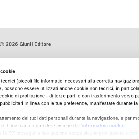
2026 Giunti Editore
P.Iva 03314600481
 cookie
Codice fiscale 8009810484
tecnici (piccoli file informatici necessari alla corretta navigazion
Numero d'iscrizione al Registro
, possono essere utilizzati anche cookie non tecnici, in particol
Imprese di Milano REA 1327444
okie di profilazione - di terze parti e con trasferimento verso pa
 pubblicitari in linea con le tue preferenze, manifestate durante la
Informativa sulla privacy
Cookie Policy
rattamento dei tuoi dati personali durante la navigazione, e per mo
Contatti
e, ti invitiamo a prendere visione dell’
informativa cookie
.
Regolamenti e concorsi
e la “X” prosegui la navigazione senza alcuna profilazione e con