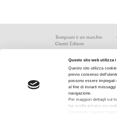
Bompiani è un marchio
Giunti Editore
Questo sito web utilizza i
Sede operativa
Questo sito utilizza cookie 
Via Bolognese 165,
previo consenso dell’utente
50139 Firenze
possono essere impiegati co
al fine di inviarti messaggi
Sede legale
navigazione.
Via G.B.Pirelli 30,
Per maggiori dettagli sul t
20124 Milano
tue scelte privacy sui cooki
Chiudendo il banner tramit