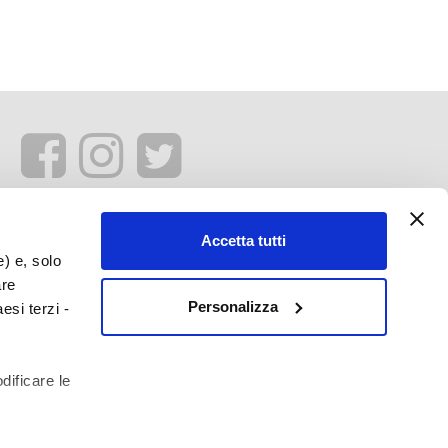
Accetta tutti
e) e, solo
are
Personalizza
esi terzi -
dificare le