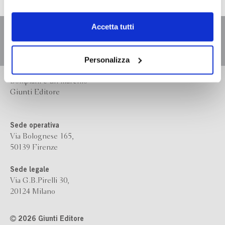
dell’
informativa cookie
.
Chiudendo il banner tramite la “X” prosegui la
Accetta tutti
navigazione senza alcuna profilazione e con installazione
dei soli cookie tecnici. Selezionando “Accetta tutti” presti
il tuo consenso alla profilazione che potrai revocare in
Personalizza
ogni momento
Revoca
Bompiani è un marchio
Giunti Editore
Sede operativa
Via Bolognese 165,
50139 Firenze
Sede legale
Via G.B.Pirelli 30,
20124 Milano
2026 Giunti Editore