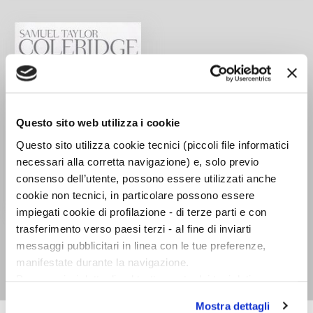
Questo sito web utilizza i cookie
Questo sito utilizza cookie tecnici (piccoli file informatici
necessari alla corretta navigazione) e, solo previo
consenso dell’utente, possono essere utilizzati anche
cookie non tecnici, in particolare possono essere
impiegati cookie di profilazione - di terze parti e con
Opere in prosa
trasferimento verso paesi terzi - al fine di inviarti
Samuel Taylor
messaggi pubblicitari in linea con le tue preferenze,
manifestate durante la navigazione.
Coleridge
Per maggiori dettagli sul trattamento dei tuoi dati
personali durante la navigazione, e per modificare le tue
Mostra dettagli
scelte privacy sui cookie, ti invitiamo a prendere visione