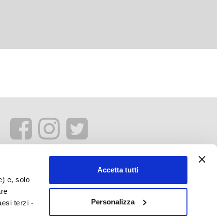
Accetta tutti
e) e, solo
are
Personalizza
esi terzi -