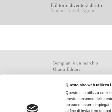
E il torto diventerà diritto
Samuel Joseph Agnon
Bompiani è un marchio
Giunti Editore
Questo sito web utilizza i
Sede operativa
Questo sito utilizza cookie 
Via Bolognese 165,
previo consenso dell’utente
50139 Firenze
possono essere impiegati co
al fine di inviarti messaggi