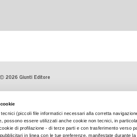
2026 Giunti Editore
P.Iva 03314600481
 cookie
Codice fiscale 8009810484
tecnici (piccoli file informatici necessari alla corretta navigazion
Numero d'iscrizione al Registro
, possono essere utilizzati anche cookie non tecnici, in particol
Imprese di Milano REA 1327444
okie di profilazione - di terze parti e con trasferimento verso pa
 pubblicitari in linea con le tue preferenze, manifestate durante la