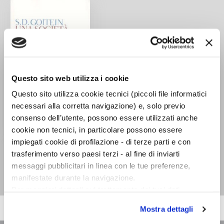
Questo sito web utilizza i cookie
Questo sito utilizza cookie tecnici (piccoli file informatici
necessari alla corretta navigazione) e, solo previo
consenso dell’utente, possono essere utilizzati anche
cookie non tecnici, in particolare possono essere
impiegati cookie di profilazione - di terze parti e con
Una società
trasferimento verso paesi terzi - al fine di inviarti
mediterranea
messaggi pubblicitari in linea con le tue preferenze,
S. D. Goitein
manifestate durante la navigazione.
Per maggiori dettagli sul trattamento dei tuoi dati
personali durante la navigazione, e per modificare le tue
Mostra dettagli
scelte privacy sui cookie, ti invitiamo a prendere visione