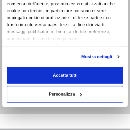
consenso dell’utente, possono essere utilizzati anche
cookie non tecnici, in particolare possono essere
impiegati cookie di profilazione - di terze parti e con
trasferimento verso paesi terzi - al fine di inviarti
messaggi pubblicitari in linea con le tue preferenze,
manifestate durante la navigazione.
Per maggiori dettagli sul trattamento dei tuoi dati
personali durante la navigazione, e per modificare le tue
Mostra dettagli
scelte privacy sui cookie, ti invitiamo a prendere visione
dell’
informativa cookie
.
Chiudendo il banner tramite la “X” prosegui la
Accetta tutti
navigazione senza alcuna profilazione e con installazione
dei soli cookie tecnici. Selezionando “Accetta tutti” presti
Breve storia degli alieni
il tuo consenso alla profilazione che potrai revocare in
Personalizza
Roberto Pinotti
ogni momento
Revoca