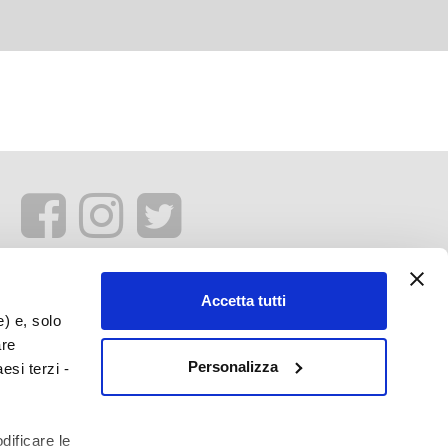
Accetta tutti
e) e, solo
are
Personalizza
esi terzi -
dificare le