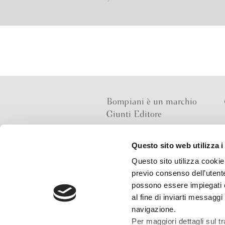
Bompiani è un marchio
Giunti Editore
Questo sito web utilizza i
Sede operativa
Questo sito utilizza cookie 
Via Bolognese 165,
previo consenso dell’utente
50139 Firenze
possono essere impiegati co
al fine di inviarti messaggi
Sede legale
navigazione.
Via G.B.Pirelli 30,
Per maggiori dettagli sul t