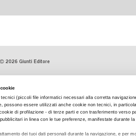
2026 Giunti Editore
P.Iva 03314600481
 cookie
Codice fiscale 8009810484
tecnici (piccoli file informatici necessari alla corretta navigazion
Numero d'iscrizione al Registro
, possono essere utilizzati anche cookie non tecnici, in particol
Imprese di Milano REA 1327444
okie di profilazione - di terze parti e con trasferimento verso pa
 pubblicitari in linea con le tue preferenze, manifestate durante la
Informativa sulla privacy
Cookie Policy
rattamento dei tuoi dati personali durante la navigazione, e per mo