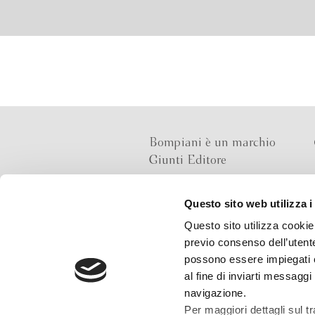
Bompiani è un marchio
Giunti Editore
Questo sito web utilizza i
Sede operativa
Questo sito utilizza cookie 
Via Bolognese 165,
previo consenso dell’utente
50139 Firenze
possono essere impiegati co
al fine di inviarti messaggi
Sede legale
navigazione.
Via G.B.Pirelli 30,
Per maggiori dettagli sul t