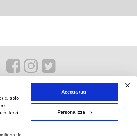
Accetta tutti
e) e, solo
are
Personalizza
esi terzi -
dificare le