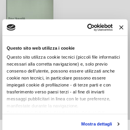
Questo sito web utilizza i cookie
Questo sito utilizza cookie tecnici (piccoli file informatici
necessari alla corretta navigazione) e, solo previo
consenso dell’utente, possono essere utilizzati anche
cookie non tecnici, in particolare possono essere
Non siamo ancora stati
impiegati cookie di profilazione - di terze parti e con
salvati. Saggi dopo
trasferimento verso paesi terzi - al fine di inviarti
Heidegger
messaggi pubblicitari in linea con le tue preferenze,
Peter Sloterdijk
manifestate durante la navigazione.
Per maggiori dettagli sul trattamento dei tuoi dati
personali durante la navigazione, e per modificare le tue
Mostra dettagli
scelte privacy sui cookie, ti invitiamo a prendere visione