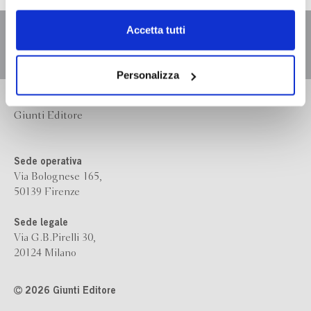
dell’
informativa cookie
.
Chiudendo il banner tramite la “X” prosegui la
Accetta tutti
navigazione senza alcuna profilazione e con installazione
dei soli cookie tecnici. Selezionando “Accetta tutti” presti
il tuo consenso alla profilazione che potrai revocare in
Personalizza
ogni momento
Revoca
Bompiani è un marchio
Giunti Editore
Sede operativa
Via Bolognese 165,
50139 Firenze
Sede legale
Via G.B.Pirelli 30,
20124 Milano
2026 Giunti Editore