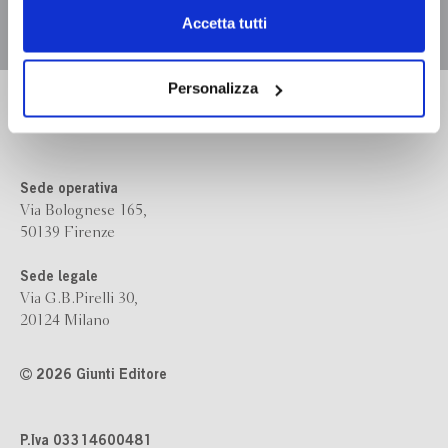
Chiudendo il banner tramite la “X” prosegui la
Accetta tutti
navigazione senza alcuna profilazione e con installazione
dei soli cookie tecnici. Selezionando “Accetta tutti” presti
il tuo consenso alla profilazione che potrai revocare in
Personalizza
Bompiani è un marchio
ogni momento
Revoca
Giunti Editore
Sede operativa
Via Bolognese 165,
50139 Firenze
Sede legale
Via G.B.Pirelli 30,
20124 Milano
2026 Giunti Editore
P.Iva 03314600481