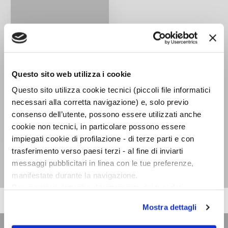
Questo sito web utilizza i cookie
Questo sito utilizza cookie tecnici (piccoli file informatici
necessari alla corretta navigazione) e, solo previo
consenso dell’utente, possono essere utilizzati anche
cookie non tecnici, in particolare possono essere
impiegati cookie di profilazione - di terze parti e con
Briccone divino
trasferimento verso paesi terzi - al fine di inviarti
Paul Radin
messaggi pubblicitari in linea con le tue preferenze,
manifestate durante la navigazione.
Per maggiori dettagli sul trattamento dei tuoi dati
personali durante la navigazione, e per modificare le tue
Mostra dettagli
scelte privacy sui cookie, ti invitiamo a prendere visione
dell’
informativa cookie
.