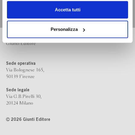
dell’
informativa cookie
.
Chiudendo il banner tramite la “X” prosegui la
Accetta tutti
navigazione senza alcuna profilazione e con installazione
dei soli cookie tecnici. Selezionando “Accetta tutti” presti
il tuo consenso alla profilazione che potrai revocare in
Personalizza
ogni momento
Revoca
Bompiani è un marchio
Giunti Editore
Sede operativa
Via Bolognese 165,
50139 Firenze
Sede legale
Via G.B.Pirelli 30,
20124 Milano
2026 Giunti Editore