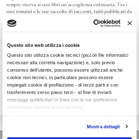
sempre riserva ai suoi libri un’accoglienza entusiasta. Tra i
suoi romanzi e le sue raccolte di racconti, tutti pubblicati da
Bompiani, ricordiamo Sconosciuti in treno (da cui il
capolavoro di Alfred Hitchcock L’altro uomo), Vicolo cieco,
Acque profonde, Gioco per la vita, Quella dolce follia, I due
volti di gennaio (da cui il film di Hossein Amini con Viggo
Questo sito web utilizza i cookie
Mortensen e Kirsten Dunst), Il grido della civetta, Diario di
Edith, Urla d’amore, Piccoli racconti di misoginia, Delitti
Questo sito utilizza cookie tecnici (piccoli file informatici
bestiali, La follia delle sirene e Carol (da cui il film di Todd
necessari alla corretta navigazione) e, solo previo
Haynes con Cate Blanchett e Rooney Mara).
consenso dell’utente, possono essere utilizzati anche
cookie non tecnici, in particolare possono essere
impiegati cookie di profilazione - di terze parti e con
trasferimento verso paesi terzi - al fine di inviarti
messaggi pubblicitari in linea con le tue preferenze,
manifestate durante la navigazione.
Per maggiori dettagli sul trattamento dei tuoi dati
personali durante la navigazione, e per modificare le tue
Mostra dettagli
scelte privacy sui cookie, ti invitiamo a prendere visione
dell’
informativa cookie
.