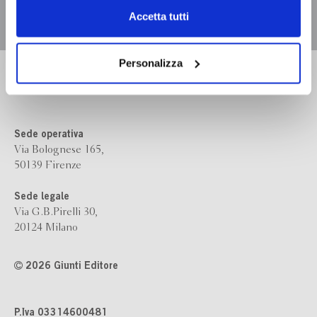
Chiudendo il banner tramite la “X” prosegui la
Accetta tutti
navigazione senza alcuna profilazione e con installazione
dei soli cookie tecnici. Selezionando “Accetta tutti” presti
il tuo consenso alla profilazione che potrai revocare in
Personalizza
Bompiani è un marchio
ogni momento
Revoca
Giunti Editore
Sede operativa
Via Bolognese 165,
50139 Firenze
Sede legale
Via G.B.Pirelli 30,
20124 Milano
2026 Giunti Editore
P.Iva 03314600481