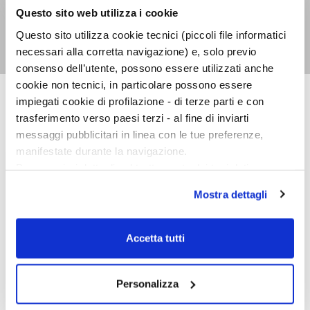
Questo sito web utilizza i cookie
Il principe delle maree
Questo sito utilizza cookie tecnici (piccoli file informatici
Pat Conroy
necessari alla corretta navigazione) e, solo previo
consenso dell’utente, possono essere utilizzati anche
cookie non tecnici, in particolare possono essere
impiegati cookie di profilazione - di terze parti e con
NARRATORI STRANIERI
trasferimento verso paesi terzi - al fine di inviarti
messaggi pubblicitari in linea con le tue preferenze,
manifestate durante la navigazione.
Per maggiori dettagli sul trattamento dei tuoi dati
personali durante la navigazione, e per modificare le tue
Mostra dettagli
scelte privacy sui cookie, ti invitiamo a prendere visione
dell’
informativa cookie
.
Chiudendo il banner tramite la “X” prosegui la
Accetta tutti
navigazione senza alcuna profilazione e con installazione
dei soli cookie tecnici. Selezionando “Accetta tutti” presti
il tuo consenso alla profilazione che potrai revocare in
Personalizza
ogni momento
Revoca