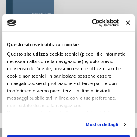
Questo sito web utilizza i cookie
Questo sito utilizza cookie tecnici (piccoli file informatici
necessari alla corretta navigazione) e, solo previo
consenso dell’utente, possono essere utilizzati anche
cookie non tecnici, in particolare possono essere
impiegati cookie di profilazione - di terze parti e con
Sulla natura
trasferimento verso paesi terzi - al fine di inviarti
Parmenide
messaggi pubblicitari in linea con le tue preferenze,
manifestate durante la navigazione.
Per maggiori dettagli sul trattamento dei tuoi dati
personali durante la navigazione, e per modificare le tue
Mostra dettagli
scelte privacy sui cookie, ti invitiamo a prendere visione
dell’
informativa cookie
.