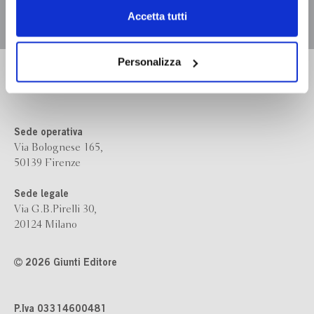
Chiudendo il banner tramite la “X” prosegui la
Accetta tutti
navigazione senza alcuna profilazione e con installazione
dei soli cookie tecnici. Selezionando “Accetta tutti” presti
il tuo consenso alla profilazione che potrai revocare in
Personalizza
Bompiani è un marchio
ogni momento
Revoca
Giunti Editore
Sede operativa
Via Bolognese 165,
50139 Firenze
Sede legale
Via G.B.Pirelli 30,
20124 Milano
2026 Giunti Editore
P.Iva 03314600481