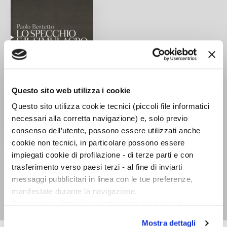
Questo sito web utilizza i cookie
Questo sito utilizza cookie tecnici (piccoli file informatici
necessari alla corretta navigazione) e, solo previo
consenso dell’utente, possono essere utilizzati anche
cookie non tecnici, in particolare possono essere
Lo specchio e il
impiegati cookie di profilazione - di terze parti e con
simulacro. Il cinema
trasferimento verso paesi terzi - al fine di inviarti
nel mondo diventato
messaggi pubblicitari in linea con le tue preferenze,
favola
manifestate durante la navigazione.
Paolo Bertetto
Per maggiori dettagli sul trattamento dei tuoi dati
personali durante la navigazione, e per modificare le tue
Mostra dettagli