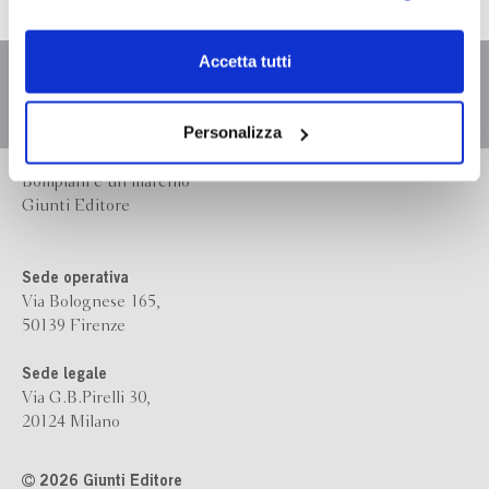
scelte privacy sui cookie, ti invitiamo a prendere visione
dell’
informativa cookie
.
Chiudendo il banner tramite la “X” prosegui la
Accetta tutti
navigazione senza alcuna profilazione e con installazione
dei soli cookie tecnici. Selezionando “Accetta tutti” presti
il tuo consenso alla profilazione che potrai revocare in
Personalizza
ogni momento
Revoca
Bompiani è un marchio
Giunti Editore
Sede operativa
Via Bolognese 165,
50139 Firenze
Sede legale
Via G.B.Pirelli 30,
20124 Milano
2026 Giunti Editore