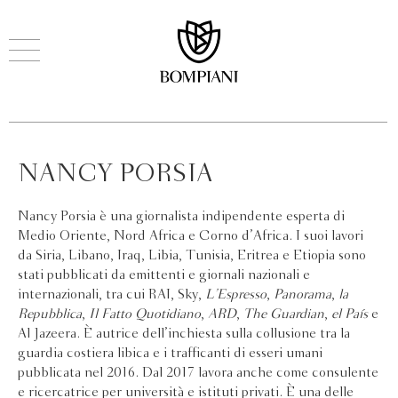
NANCY PORSIA
Nancy Porsia è una giornalista indipendente esperta di
Medio Oriente, Nord Africa e Corno d’Africa. I suoi lavori
da Siria, Libano, Iraq, Libia, Tunisia, Eritrea e Etiopia sono
stati pubblicati da emittenti e giornali nazionali e
internazionali, tra cui RAI, Sky,
L’Espresso
,
Panorama
,
la
Repubblica
,
Il Fatto Quotidiano
,
ARD
,
The Guardian
,
el País
e
Al Jazeera. È autrice dell’inchiesta sulla collusione tra la
guardia costiera libica e i trafficanti di esseri umani
pubblicata nel 2016. Dal 2017 lavora anche come consulente
e ricercatrice per università e istituti privati. È una delle