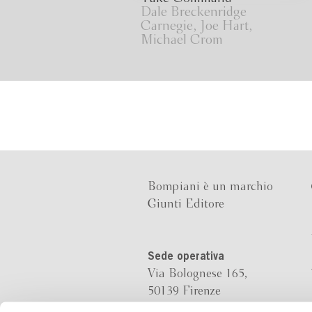
Dale Breckenridge
Carnegie, Joe Hart,
Michael Crom
Bompiani è un marchio
Giunti Editore
Sede operativa
Via Bolognese 165,
50139 Firenze