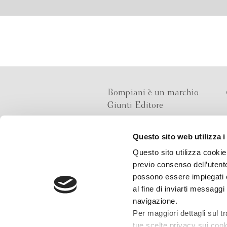
Bompiani è un marchio
Giunti Editore
Questo sito web utilizza i
Sede operativa
Questo sito utilizza cookie 
Via Bolognese 165,
previo consenso dell’utente
50139 Firenze
possono essere impiegati co
al fine di inviarti messaggi
Sede legale
navigazione.
Via G.B.Pirelli 30,
Per maggiori dettagli sul t
20124 Milano
tue scelte privacy sui cooki