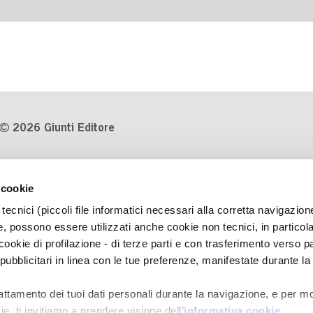
2026 Giunti Editore
P.Iva 03314600481
 cookie
Codice fiscale 8009810484
tecnici (piccoli file informatici necessari alla corretta navigazion
Numero d'iscrizione al Registro
, possono essere utilizzati anche cookie non tecnici, in particol
Imprese di Milano REA 1327444
okie di profilazione - di terze parti e con trasferimento verso pa
 pubblicitari in linea con le tue preferenze, manifestate durante la
Informativa sulla privacy
Cookie Policy
rattamento dei tuoi dati personali durante la navigazione, e per mo
Contatti
e, ti invitiamo a prendere visione dell’
informativa cookie
.