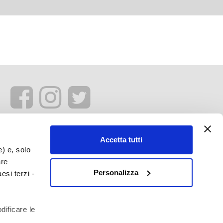
Accetta tutti
e) e, solo
are
Personalizza
esi terzi -
dificare le