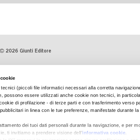
2026 Giunti Editore
P.Iva 03314600481
 cookie
Codice fiscale 8009810484
tecnici (piccoli file informatici necessari alla corretta navigazion
Numero d'iscrizione al Registro
, possono essere utilizzati anche cookie non tecnici, in particol
Imprese di Milano REA 1327444
okie di profilazione - di terze parti e con trasferimento verso pa
 pubblicitari in linea con le tue preferenze, manifestate durante la
Informativa sulla privacy
Cookie Policy
rattamento dei tuoi dati personali durante la navigazione, e per mo
Contatti
e, ti invitiamo a prendere visione dell’
informativa cookie
.
Regolamenti e concorsi