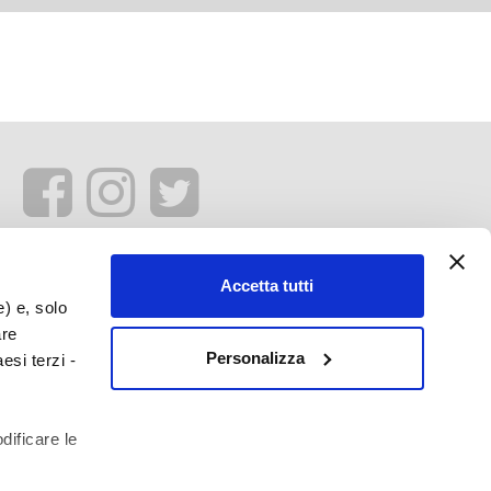
Accetta tutti
e) e, solo
are
Personalizza
esi terzi -
dificare le