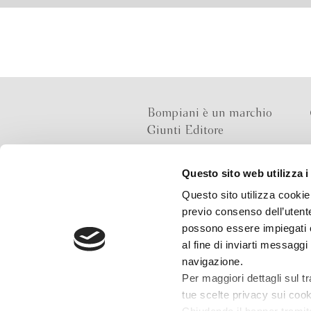
Bompiani è un marchio
Giunti Editore
Questo sito web utilizza i
Sede operativa
Questo sito utilizza cookie 
Via Bolognese 165,
previo consenso dell’utente
50139 Firenze
possono essere impiegati co
al fine di inviarti messaggi
Sede legale
navigazione.
Via G.B.Pirelli 30,
Per maggiori dettagli sul t
20124 Milano
tue scelte privacy sui cooki