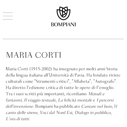
MARIA CORTI
Maria Corti (1915-2002) ha insegnato per molti anni Storia
della lingua italiana all’Università di Pavia. Ha fondato riviste
culturali come “Strumenti critici”, “Alfabeta”, “Autografo”.
Ha diretto l’edizione critica di tutte le opere di Fenoglio.
Tra i suoi scritti più importanti, ricordiamo
Metodi e
fantasmi
,
Il viaggio testuale
,
La felicità mentale
e
I percorsi
dell’invenzione.
Bompiani ha pubblicato
Cantare nel buio
, I
l
canto delle sirene
,
Voci dal Nord Est
,
Dialogo in pubblico
,
L'ora di tutti
.