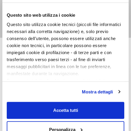
Il canto delle sirene
L'ora di tutti
Questo sito web utilizza i cookie
Maria Corti
Maria Corti
Questo sito utilizza cookie tecnici (piccoli file informatici
necessari alla corretta navigazione) e, solo previo
consenso dell’utente, possono essere utilizzati anche
cookie non tecnici, in particolare possono essere
impiegati cookie di profilazione - di terze parti e con
GRANDI TASCABILI
trasferimento verso paesi terzi - al fine di inviarti
messaggi pubblicitari in linea con le tue preferenze,
manifestate durante la navigazione.
Per maggiori dettagli sul trattamento dei tuoi dati
personali durante la navigazione, e per modificare le tue
Mostra dettagli
scelte privacy sui cookie, ti invitiamo a prendere visione
dell’
informativa cookie
.
Chiudendo il banner tramite la “X” prosegui la
Accetta tutti
navigazione senza alcuna profilazione e con installazione
dei soli cookie tecnici. Selezionando “Accetta tutti” presti
il tuo consenso alla profilazione che potrai revocare in
Personalizza