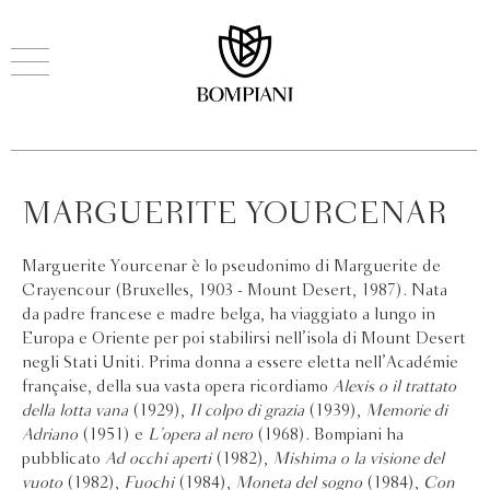
MARGUERITE YOURCENAR
Marguerite Yourcenar è lo pseudonimo di Marguerite de
Crayencour (Bruxelles, 1903 - Mount Desert, 1987). Nata
da padre francese e madre belga, ha viaggiato a lungo in
Europa e Oriente per poi stabilirsi nell’isola di Mount Desert
negli Stati Uniti. Prima donna a essere eletta nell’Académie
française, della sua vasta opera ricordiamo
Alexis o il trattato
della lotta vana
(1929),
Il colpo di grazia
(1939),
Memorie di
Adriano
(1951) e
L’opera al nero
(1968). Bompiani ha
pubblicato
Ad occhi aperti
(1982),
Mishima o la visione del
vuoto
(1982),
Fuochi
(1984),
Moneta del sogno
(1984),
Con