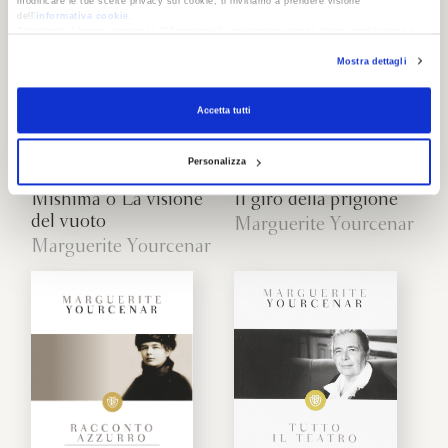
modificare le tue scelte privacy sui cookie, ti invitiamo a prendere visione
dell’
informativa cookie
.
Chiudendo il banner tramite la “X” prosegui la navigazione senza alcuna profilazione e
con installazione dei soli cookie tecnici. Selezionando “Accetta tutti” presti il tuo
Mostra dettagli
consenso alla profilazione che potrai revocare in ogni momento
Revoca
Accetta tutti
Personalizza
Mishima o La visione
Il giro della prigione
del vuoto
Marguerite Yourcenar
Marguerite Yourcenar