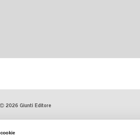
2026 Giunti Editore
P.Iva 03314600481
 cookie
Codice fiscale 8009810484