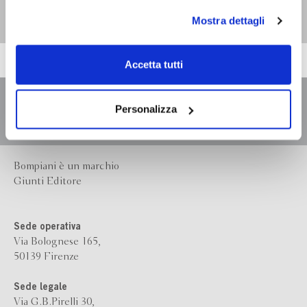
Marco Raio
personali durante la navigazione, e per modificare le tue
Mostra dettagli
scelte privacy sui cookie, ti invitiamo a prendere visione
dell’
informativa cookie
.
Chiudendo il banner tramite la “X” prosegui la
Accetta tutti
navigazione senza alcuna profilazione e con installazione
dei soli cookie tecnici. Selezionando “Accetta tutti” presti
il tuo consenso alla profilazione che potrai revocare in
Personalizza
ogni momento
Revoca
Bompiani è un marchio
Giunti Editore
Sede operativa
Via Bolognese 165,
50139 Firenze
Sede legale
Via G.B.Pirelli 30,