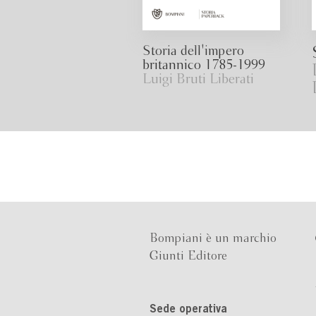
Storia dell'impero
britannico 1785-1999
Luigi Bruti Liberati
Bompiani è un marchio
Giunti Editore
Sede operativa