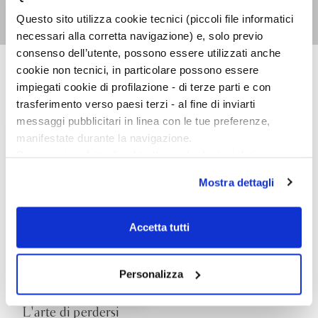
Lia Piano
Questo sito utilizza cookie tecnici (piccoli file informatici
necessari alla corretta navigazione) e, solo previo
consenso dell’utente, possono essere utilizzati anche
cookie non tecnici, in particolare possono essere
impiegati cookie di profilazione - di terze parti e con
NARRATORI ITALIANI
trasferimento verso paesi terzi - al fine di inviarti
messaggi pubblicitari in linea con le tue preferenze,
manifestate durante la navigazione.
Per maggiori dettagli sul trattamento dei tuoi dati
personali durante la navigazione, e per modificare le tue
Mostra dettagli
scelte privacy sui cookie, ti invitiamo a prendere visione
dell’
informativa cookie
.
Chiudendo il banner tramite la “X” prosegui la
Accetta tutti
navigazione senza alcuna profilazione e con installazione
dei soli cookie tecnici. Selezionando “Accetta tutti” presti
il tuo consenso alla profilazione che potrai revocare in
Personalizza
ogni momento
Revoca
L'arte di perdersi