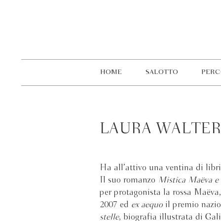
HOME
SALOTTO
PERC
LAURA WALTE
Ha all’attivo una ventina di libri
Il suo romanzo
Mistica Maëva e l
per protagonista la rossa Maëva, 
2007 ed
ex aequo
il premio nazi
stelle
, biografia illustrata di Gal