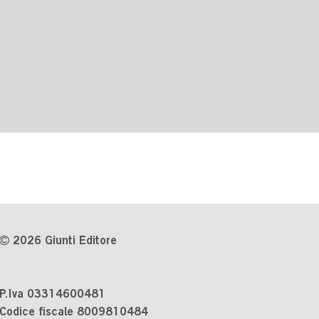
2026 Giunti Editore
P.Iva 03314600481
Codice fiscale 8009810484