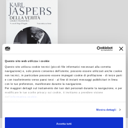
Questo sito web utilizza i cookie
Questo sito utilizza cookie tecnici (piccoli file informatici necessari alla corretta
navigazione) e, solo previo consenso dell’utente, possono essere utilizzati anche cookie
non tecnici, in particolare possono essere impiegati cookie di profilazione - di terze parti
e con trasferimento verso paesi terzi - al fine di inviarti messaggi pubblicitari in linea
Della verità. Logica
con le tue preferenze, manifestate durante la navigazione.
filosofica. Testo tedesco
Per maggiori dettagli sul trattamento dei tuoi dati personali durante la navigazione, e per
modificare le tue scelte privacy sui cookie, ti invitiamo a prendere visione
a fronte
dell’
informativa cookie
.
Chiudendo il banner tramite la “X” prosegui la navigazione senza alcuna profilazione e
Karl Jaspers
con installazione dei soli cookie tecnici. Selezionando “Accetta tutti” presti il tuo
Mostra dettagli
consenso alla profilazione che potrai revocare in ogni momento
Revoca
Accetta tutti